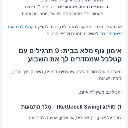
לנשוף במאמץ, להדק, להישאר יציב.
כתפיים רחוק מהאוזניים
– שכמות ״בכיסים
האחוריים״. פחות מתח בצוואר, יותר כוח אמיתי.
אם בא לך מדריך ממוקד למתחילים, שווה להציץ ב
קטלבלס באתר
פיטבנדר
כדי להשלים תמונה ולדייק פרטים.
אימון גוף מלא בבית: 9 תרגילים עם
קטלבל שמסדרים לך את השבוע
הקסם הוא לבחור תרגילים שמכסים: דחיפה, משיכה, ירך, ברך,
ליבה ונשיאה.
והכול עם משקולת אחת.
1) סווינג (Kettlebell Swing) – מלך התנועות
עובד על ישבן, ירך אחורית, גב עליון, אחיזה ולב-ריאה.