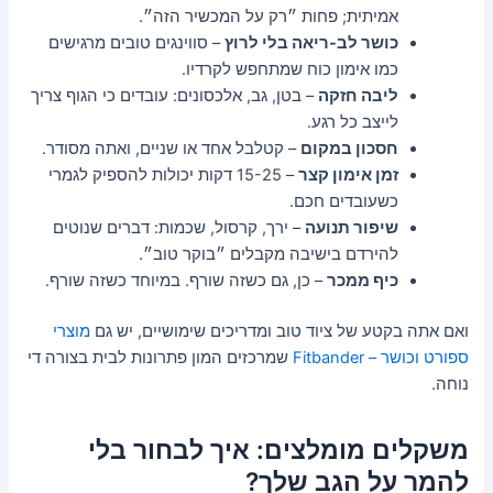
אמיתית; פחות ״רק על המכשיר הזה״.
כושר לב-ריאה בלי לרוץ
– סווינגים טובים מרגישים
כמו אימון כוח שמתחפש לקרדיו.
ליבה חזקה
– בטן, גב, אלכסונים: עובדים כי הגוף צריך
לייצב כל רגע.
חסכון במקום
– קטלבל אחד או שניים, ואתה מסודר.
זמן אימון קצר
– 15-25 דקות יכולות להספיק לגמרי
כשעובדים חכם.
שיפור תנועה
– ירך, קרסול, שכמות: דברים שנוטים
להירדם בישיבה מקבלים ״בוקר טוב״.
כיף ממכר
– כן, גם כשזה שורף. במיוחד כשזה שורף.
ואם אתה בקטע של ציוד טוב ומדריכים שימושיים, יש גם
מוצרי
ספורט וכושר – Fitbander
שמרכזים המון פתרונות לבית בצורה די
נוחה.
משקלים מומלצים: איך לבחור בלי
להמר על הגב שלך?