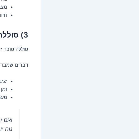
מצב
חיו
3) סוללה וניהול אנרגיה – הלב הפועם של השקט הנפשי
סוללה טובה זה
דברים שמבדיל
יצי
זמן
מערכ
ואם ז
נוח י