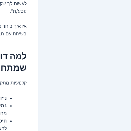
לעשות לך שקט
נוסע/ת”.
אז איך בוחרים
בשיחה עם חבר
שמתחיל
קלנועיות מתקפ
נייד
גמי
מחד
חיס
להש