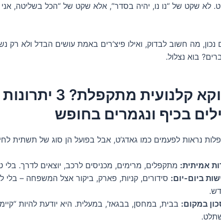
. לא שקט של “נו נו, יהיה בסדר”, אלא שקט של “הכל בשליטה, אני
 נכון, מה חשוב לבדוק, ואילו פיצ’רים באמת עושים הבדל ולא רק נ
ים? בוא נצלול.
למה דווקא קלנועית מתקפלת? 3 יתרונות
ים בכיף ונגמרים בחופש
לות נראות לפעמים כמו גאדג’ט, אבל בפועל הן סוג של תשתית לחיי
ות אמיתית:
מתקפלים, מרימים, מכניסים לרכב, יוצאים לדרך. בלי ט
שות ביום-יום:
סידורים, קניות, פארק, ביקור אצל המשפחה – בלי 
ש.
כון במקום:
בבית, במחסן, בבגאז’, במעלית. היא יודעת להיות “קיימ
תלט.