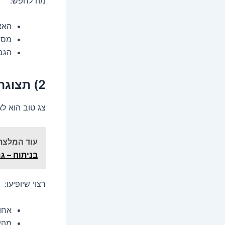
מה לחפש:
האצ
מספ
הגבל
2) תצוגה ברורה – כי ניחושים זה נחמד רק בחידונים
צג טוב הוא לא
עוד המלצת
בניתוח – ג
רצוי שיופיעו:
אחוז
מהיר