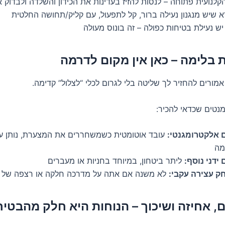
לנועית פתוחה – לנסות להזיז בעדינות את הכידון והשלדה ולבדוק 
א שיש מנגנון נעילה ברור, קל לתפעול, עם קליק/תחושה החלטית
ש נעילת בטיחות כפולה – זה בונוס מעולה
מורים להחזיר לך שליטה בלי לגרום לכלי “לצלול” קדימה.
מנטים שכדאי להכיר:
 אלקטרומגנטי:
עובד אוטומטית כשמשחררים את המצערת, נותן עצ
מה
ידני נוסף:
ליתר ביטחון, במיוחד בחניות או מעברים
ק עצירה עקבי:
לא משנה אם אתה על מדרכה חלקה או רצפה של קנ