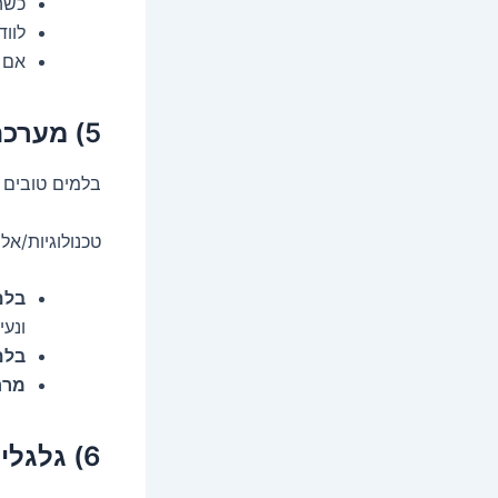
כשהק
לווד
אם י
5) מערכת בלימה – כאן אין מקום לדרמה
בלמים טובים א
טכנולוגיות/אל
בלם
ונעי
בלם 
מרח
6) גלגלים, אחיזה ושיכוך – הנוחות היא חלק מהבטיחות