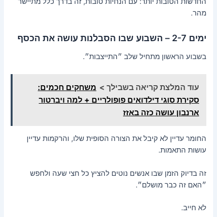
החדשות הטובות יותר: עם הנחיות טובות, זה בדרך כלל מתיישר
מהר.
ימים 2-7 – השבוע שבו הסבלנות עושה את הכסף
בשבוע הראשון מתחיל שלב ״התייצבות״.
עוד המלצת קריאה בשבילך >
משחקים חכמים:
סקירת סוגי דילדואים פופולריים + למה ויברטור
ארנבון עושה כזה באזז
החומר עדיין לא קיבל את הצורה הסופית שלו, והרקמות עדיין
עושות התאמות.
זה בדיוק הזמן שבו אנשים נוטים להציץ כל חצי שעה ולחפש
״האם זה כבר מושלם״.
לא חייב.