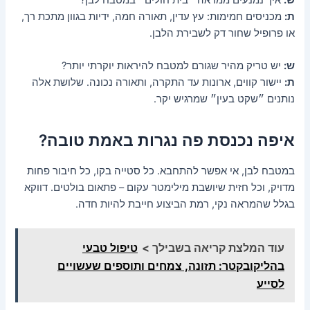
ת:
מכניסים חמימות: עץ עדין, תאורה חמה, ידיות בגוון מתכת רך,
או פרופיל שחור דק לשבירת הלבן.
ש:
יש טריק מהיר שגורם למטבח להיראות יוקרתי יותר?
ת:
יישור קווים, ארונות עד התקרה, ותאורה נכונה. שלושת אלה
נותנים ״שקט בעין״ שמרגיש יקר.
איפה נכנסת פה נגרות באמת טובה?
במטבח לבן, אי אפשר להתחבא. כל סטייה בקו, כל חיבור פחות
מדויק, וכל חזית שיושבת מילימטר עקום – פתאום בולטים. דווקא
בגלל שהמראה נקי, רמת הביצוע חייבת להיות חדה.
עוד המלצת קריאה בשבילך >
טיפול טבעי
בהליקובקטר: תזונה, צמחים ותוספים שעשויים
לסייע