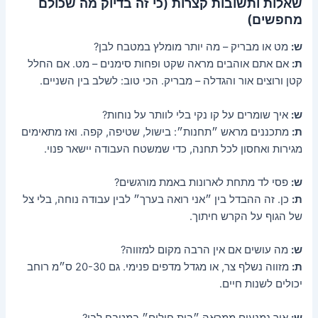
שאלות ותשובות קצרות (כי זה בדיוק מה שכולם
מחפשים)
ש:
מט או מבריק – מה יותר מומלץ במטבח לבן?
ת:
אם אתם אוהבים מראה שקט ופחות סימנים – מט. אם החלל
קטן ורוצים אור והגדלה – מבריק. הכי טוב: לשלב בין השניים.
ש:
איך שומרים על קו נקי בלי לוותר על נוחות?
ת:
מתכננים מראש ״תחנות״: בישול, שטיפה, קפה. ואז מתאימים
מגירות ואחסון לכל תחנה, כדי שמשטח העבודה יישאר פנוי.
ש:
פסי לד מתחת לארונות באמת מורגשים?
ת:
כן. זה ההבדל בין ״אני רואה בערך״ לבין עבודה נוחה, בלי צל
של הגוף על הקרש חיתוך.
ש:
מה עושים אם אין הרבה מקום למזווה?
ת:
מזווה נשלף צר, או מגדל מדפים פנימי. גם 20-30 ס״מ רוחב
יכולים לשנות חיים.
ש:
איך נמנעים ממראה ״בית חולים״ במטבח לבן?