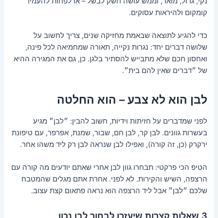
נקי, גדול, מואר, וממש עושה חשק לבשל – או לפחות להעמיד
קומקום ולהיראות עסוקים.
כדי להגיע לתוצאה שבאמת מחזיקה שנים, צריך לחשוב על
שלושה דברים יחד: נגרות נקייה, תאורה שמחמיאה לכל פינה,
ואחסון חכם שלא מתבייש להסתיר בלגן. כן, גם את המגירה ההיא
של ״דברים שאין להם בית״.
לבן הוא לא צבע – הוא החלטה
לפני שמדברים על חזיתות וידיות, חשוב להבין: ״לבן״ מגיע
בעשרות גוונים. לבן קר, לבן חם, שבור, שמנת, אפרפר, עם טיפונת
ירקרק (כן, זה קורה), ואפילו לבן שנראה לבן רק ליד משהו אחר.
הטיפ הכי פרקטי: תבחרו גוון לבן אחרי שאתם יודעים מה קורה עם
הרצפה, השיש והקירות. לא לפני. אחרת אתם מגלים שהמטבח
שלכם ״לבן״ אבל ליד הרצפה הוא נראה פתאום קצת עצוב.
3 שאלות קצרות שיעזרו לבחור לבן נכון