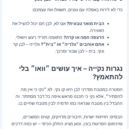
כדי לא לירות באפלה עם גוונים, תשאלו את עצמכם:
הבית מואר טבעית?
אם לא, לבן חם יכול להציל את
האווירה.
הרצפה חמה או קרה?
התאמה תוריד רעש ויזואלי.
אתם אוהבים ״גלריה״ או ״בית״?
גלריה – לבן קר
ונקי. בית – לבן שבור ומרכך.
נגרות נקייה – איך עושים ״וואו״ בלי
להתאמץ?
המטרה במטבח מודרני לבן היא קו נקי. לא ״נקי כי אין מה
להסתיר״, אלא נקי כי תכננו מראש איפה כל דבר מסתתר. זה
ההבדל בין מטבח שנראה כמו הדמיה לבין מטבח שחיים בו.
הבסיס: חזיתות ישרות, חיבורים מדויקים, קווים המשכיים,
ומינימום הפרעות בעין. וכאן מגיע החלק הכיפי – יש כמה דרכים