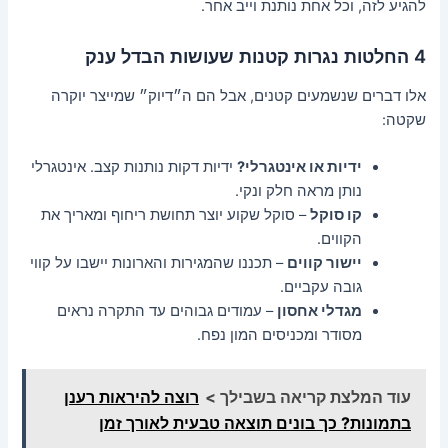
להגיע לזה, וכל אחת נותנת וייב אחר.
4 החלטות נגרות קטנות שעושות הבדל ענק
אלו דברים שנשמעים קטנים, אבל הם ה״דיוק״ שמייצר יוקרה
שקטה:
ידיות או אינטגרלי?
ידיות דקות נותנות קצב. אינטגרלי
נותן מראה חלק ונקי.
קו סוקל
– סוקל שקוע יוצר תחושת ריחוף ומאריך את
הקווים.
יישור קווים
– תכננו שהמגירות והארונות יישבו על קווי
גובה עקביים.
מגדלי אחסון
– עמודים גבוהים עד התקרה נראים
מסודר ומכניסים המון נפח.
עוד המלצת קריאה בשבילך >
רוצה להיראות רענן
בתמונות? כך בונים תוצאה טבעית לאורך זמן