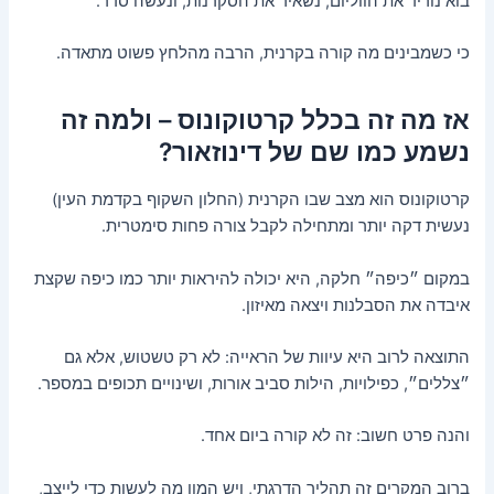
בוא נוריד את הווליום, נשאיר את הסקרנות, ונעשה סדר.
כי כשמבינים מה קורה בקרנית, הרבה מהלחץ פשוט מתאדה.
אז מה זה בכלל קרטוקונוס – ולמה זה
נשמע כמו שם של דינוזאור?
קרטוקונוס הוא מצב שבו הקרנית (החלון השקוף בקדמת העין)
נעשית דקה יותר ומתחילה לקבל צורה פחות סימטרית.
במקום ״כיפה״ חלקה, היא יכולה להיראות יותר כמו כיפה שקצת
איבדה את הסבלנות ויצאה מאיזון.
התוצאה לרוב היא עיוות של הראייה: לא רק טשטוש, אלא גם
״צללים״, כפילויות, הילות סביב אורות, ושינויים תכופים במספר.
והנה פרט חשוב: זה לא קורה ביום אחד.
ברוב המקרים זה תהליך הדרגתי, ויש המון מה לעשות כדי לייצב,