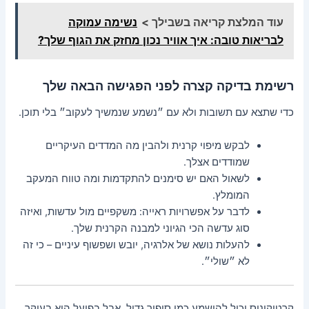
עוד המלצת קריאה בשבילך >
נשימה עמוקה
לבריאות טובה: איך אוויר נכון מחזק את הגוף שלך?
רשימת בדיקה קצרה לפני הפגישה הבאה שלך
כדי שתצא עם תשובות ולא עם ״נשמע שנמשיך לעקוב״ בלי תוכן.
לבקש מיפוי קרנית ולהבין מה המדדים העיקריים
שמודדים אצלך.
לשאול האם יש סימנים להתקדמות ומה טווח המעקב
המומלץ.
לדבר על אפשרויות ראייה: משקפיים מול עדשות, ואיזה
סוג עדשה הכי הגיוני למבנה הקרנית שלך.
להעלות נושא של אלרגיה, יובש ושפשוף עיניים – כי זה
לא ״שולי״.
קרטוקונוס יכול להישמע כמו סיפור גדול, אבל בפועל הוא בעיקר