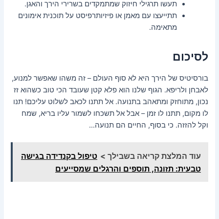
תעשו תרגילי חיזוק שמתמקדים בשרירי הירך והאגן.
תתייעצו עם מאמן או פיזיותרפיסט על תוכנית אימונים
מתאימה.
לסיכום
בורסיטיס של הירך היא לא סוף העולם – זה משהו שאפשר למנוע,
לאבחן ולריפא. הגוף שלנו הוא פלא קטן שעובד הכי טוב כשהוא זז
נכון, מתוחזק ומתאהב בתנועה. אל תתנו לכאב לשלוט עליכם! תנו
לו מקום, תתנו לו זמן – אבל אל תשכחו לשמור עליו בריא, שמח
וקל להזזה. כי בסוף, החיים הם תנועה…
עוד המלצת קריאה בשבילך >
טיפול בקנדידה בגישה
טבעית: תזונה, תוספים והרגלים שמסייעים