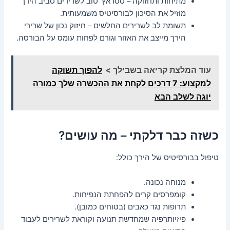
מתיחות ותחזוקה – סטראץ‘ טוב לשרירים סביב הירך
מוזיל את הסיכון לבורסיטיס משמעותית.
תשומת לב לשרירים החלשים – חיזוק נכון של שרירי
הירך מייצב את האזור וגורם לפחות עומס על הבורסה.
עוד המלצת קריאה בשבילך >
להפוך תשוקה
למקצוע: 7 דרכים לקחת את ההכשרה שלך כמורה
יוגה לשלב הבא
כשזה כבר דלקתי – מה עושים?
טיפול בבורסיטיס של הירך כולל:
מנוחה נכונה.
קומפרסים קרים להפחתת הנפיחות.
תרופות נגד כאבים (בטוחים כמובן).
פיזיותרפיה שמחדשת תנועה וקוראת לשרירים לעבוד