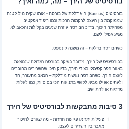
בורסיטיס של הירך – מה, למה ואיך?
בורסיטיס (Bursitis) היא דלקת של בורסה – אותו שקית נוזל קטנה
שממוקמת בין העצם לרקמות הרכות וכמו ריפוד אפקטיבי
מפחיתה חיכוך. בד"כ הבורסה עוזרת שנעים בקלילות והכאב לא
מגיע אפילו לשם.
כשהבורסה בדלקת – זה משנה קונספט.
בבורסיטיס של הירך, מדובר בעיקר בבורסה הגדולה שנמצאת
באזור הפרוקסימלי בצידי הירך, בדיוק היכן שהשרירים מחוברים
לעצם הירך. כשהבורסה נעשית מודלקת – הכאב מתעורר, חד
ולעתים אפילו מביא לקושי בתנועות הכי בסיסיות, כמו לעלות
מדרגות או להתיישב.
3 סיבות מתבקשות לבורסיטיס של הירך
פעילות יתר או פגיעות חוזרות – מה שגורם לחיכוך
מוגבר בין השרירים לעצם.