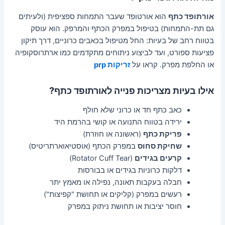
אורתופד כתף
הוא אורטופד שעבר התמחות ספציפית (ולעיתים
גם תת-התמחות) בטיפול במפרק הכתף והמרפק. הוא עוסק
בטווח רחב של בעיות: החל מטיפול בכאבים כרוניים, דרך תיקון
פציעות ספורט, ועד לביצוע ניתוחים מתקדמים כמו ארתרוסקופיה
או החלפת מפרק. קראו על
זריקות prp
אילו בעיות מצריכות פנייה לאורתופד כתף?
כאב כתף חד או כרוני שלא חולף
ירידה בטווח התנועה או קושי בהרמת היד
פריקת כתף
(ראשונה או חוזרת)
שחיקת סחוס
במפרק הכתף (אוסטיאוארתריטיס)
קרעים בגידים
(Rotator Cuff Tear)
דלקות כרוניות בגידים או בבורסות
חבלה בעקבות תאונה, נפילה או מאמץ יתר
רעשים במפרק (קליקים או תחושת "קפיצות")
חוסר יציבות או תחושת ניתוק במפרק